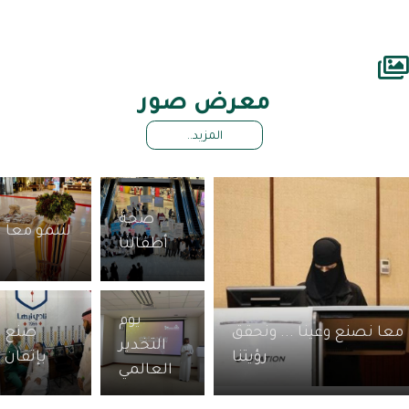
معرض صور
المزيد..
صحة
لننمو معاً
أطفالنا
يوم
ا نصنع وعينا ... ونحقق
صنع
التخدير
رؤيتنا
بإتقان
العالمي