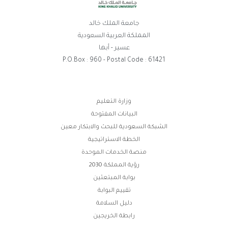
جامعة الملك خالد
المملكة العربية السعودية
عسير - أبها
P.O.Box : 960 - Postal Code : 61421
روابط
وزارة التعليم
البيانات المفتوحة
الفوتر
الشبكة السعودية للبحث والابتكار معين
الخطة الاستراتيجية
منصة الخدمات الموحدة
رؤية المملكة 2030
بوابة المبتعثين
تقييم البوابة
دليل السلامة
رابطة الخريجين