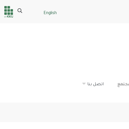
Search
English
Header
Main Menu
services
مجتمع
اتصل بنا