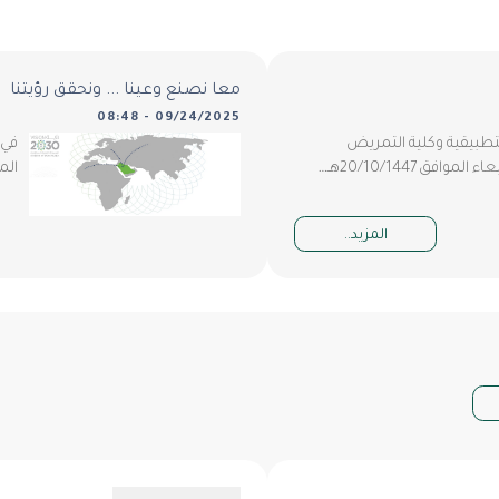
معا نصنع وعينا ... ونحقق رؤيتنا
09/24/2025 - 08:48
التطبيقية وكلية التمريض
في 
ق 20/10/1447هـ…
الم
المزيد..