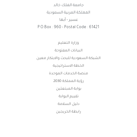
جامعة الملك خالد
المملكة العربية السعودية
عسير - أبها
P.O.Box : 960 - Postal Code : 61421
روابط
وزارة التعليم
البيانات المفتوحة
الفوتر
الشبكة السعودية للبحث والابتكار معين
الخطة الاستراتيجية
منصة الخدمات الموحدة
رؤية المملكة 2030
بوابة المبتعثين
تقييم البوابة
دليل السلامة
رابطة الخريجين