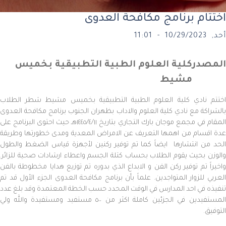
تتام برنامج مكافحة العدوى
10/29 - 11:01
مصدر
كلية العلوم الطبية التطبيقية بخميس
مشيط
تم نادي كلية العلوم الطبية التطبيقية بخميس مشيط شطر الطلاب
شراكة مع نادي كلية العلوم والاداب بظهران الجنوب برنامج مكافحة العدوى
المقام في مجمع موجان بارك التجاري بتاريخ ١٤٤٥/٤/١١هـ حيث احتوى البرنامج على
 اقسام من اهمها التعريف عن الامراض المعدية ومدى خطورتها وطريقة
د من انتشارها ايضاً كما تم توفير ركنين لأجهزة قياس الضغط والطول
وزن بحيث يقوم الطلاب بحساب كتلة الجسم واعطاء ارشادات صحية للزائر.
يراً تم توفير ركن الفن و الابداع الذي بدوره تم توزيع هدايا مخطوطة بالفن
ربي للزوار المتواجدين. علماً بأن برنامج مكافحة العدوى الجزء الأول قد تم
يذه في احد المدارس في الوقت المحدد حسب الخطة المعتمدة وقد بلغ عدد
المستفيدين في الجزئين كاملة اكثر من ٥٠٠ مستفيد ومستفيدة والله ولي
وفيق.