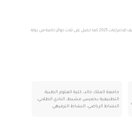
حصد الطالب زياد خالد عسيري طالب تقنية التخدير بكلية العوم الطبية التطبيقية بخميس مشيط المركز الثاني والميدالية الفضية في معرض جنيف للاختراعات 2025 كما حصل على ثلاث جوائز خاصة من دولة
جامعة الملك خالد، كلية العلوم الطبية
التطبيقية بخميس مشيط، النادي الطلابي،
النشاط الرياضي، النشاط الترفيهي.