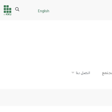
Search
English
Header
Main Menu
services
مجتمع
اتصل بنا